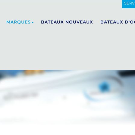
SERV
MARQUES
BATEAUX NOUVEAUX
BATEAUX D'O
DE ANTONIO YACHTS
E23
D29
D32
D36
D42
D50 OPEN