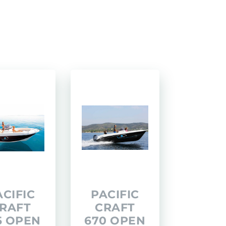
Transport de bateaux
Assurance et financement
Administration
LOMAC
Transfert privé
GRANTURISMO
TURISMO
ADRENALINA
ACIFIC
PACIFIC
RAFT
CRAFT
5 OPEN
670 OPEN