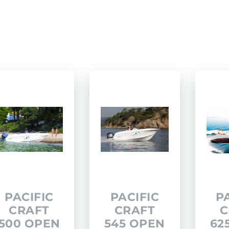
D50 COUPÉ
D60
PACIFIC CRAFT
OPEN
WA & DECK
TIMONIER
DAY CRUISER
PACIFIC
PACIFIC
P
CRAFT
CRAFT
C
500 OPEN
545 OPEN
62