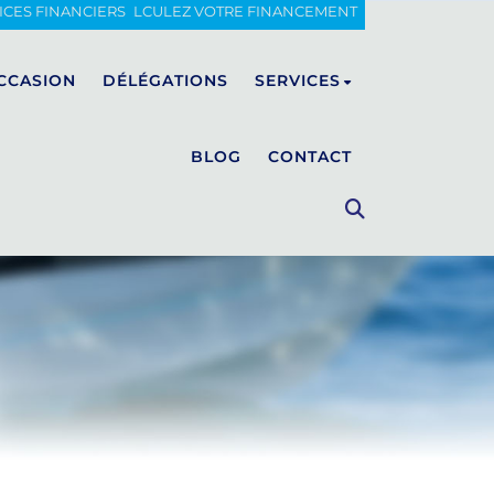
ICES FINANCIERS
CALCULEZ VOTRE FINANCEMENT
CCASION
DÉLÉGATIONS
SERVICES
BLOG
CONTACT
FIART
Entretien
Hivernage
CUSTOM LUXURY BOAT
WALKAROUND
Vente de pièces détachées
CLASSIC
Menuiserie, tapisserie et
peinture
Fibre de Verre