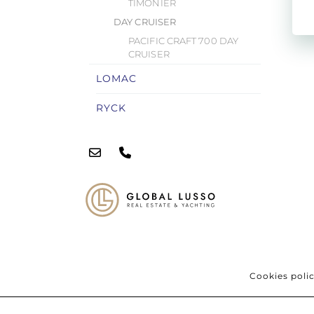
TIMONIER
DAY CRUISER
PACIFIC CRAFT 700 DAY
CRUISER
LOMAC
RYCK
Cookies poli