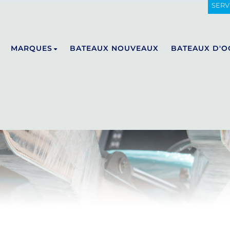
SERV
MARQUES
BATEAUX NOUVEAUX
BATEAUX D'O
DE ANTONIO YACHTS
E23
D29
D32
D36
D42