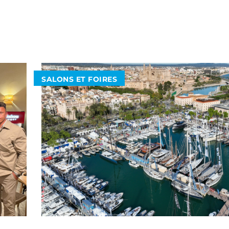
D50 OPEN
D50 COUPÉ
D60
PACIFIC CRAFT
SALONS ET FOIRES
OPEN
WA & DECK
TIMONIER
DAY CRUISER