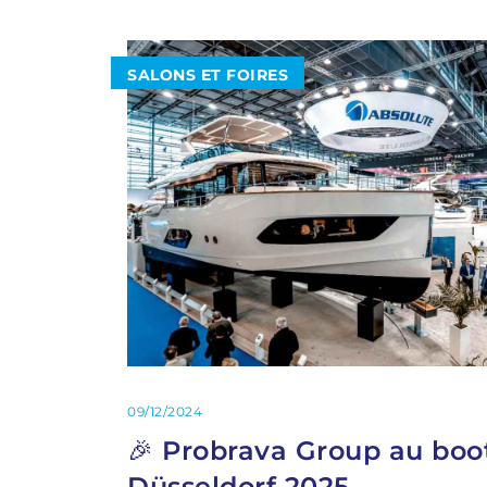
SALONS ET FOIRES
09/12/2024
🎉 Probrava Group au boo
Düsseldorf 2025