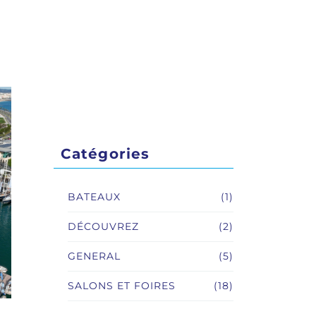
Transport de bateaux
Assurance et financement
Administration
LOMAC
Transfert privé
GRANTURISMO
TURISMO
Catégories
ADRENALINA
BATEAUX
(1)
DÉCOUVREZ
(2)
GENERAL
(5)
SALONS ET FOIRES
(18)