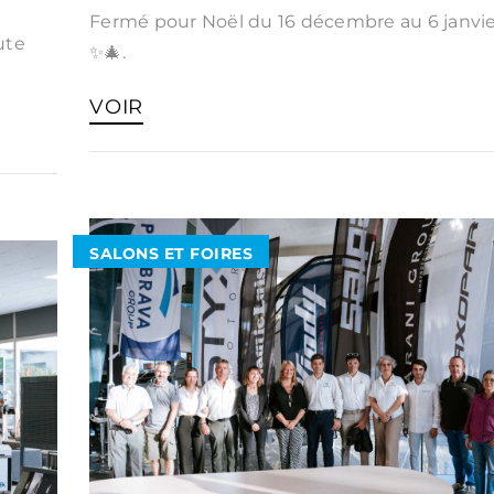
Fermé pour Noël du 16 décembre au 6 janvi
ute
✨🎄.
VOIR
SALONS ET FOIRES