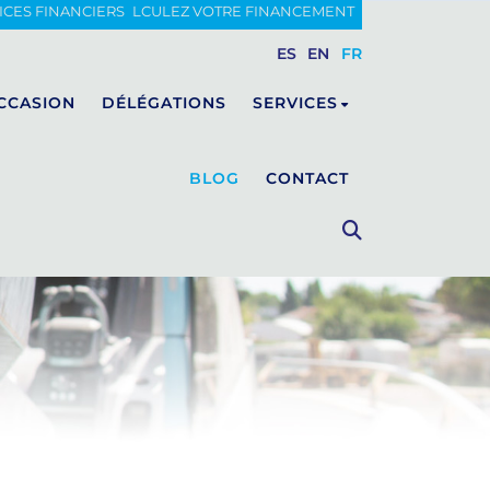
ICES FINANCIERS
CALCULEZ VOTRE FINANCEMENT
ES
EN
FR
CCASION
DÉLÉGATIONS
SERVICES
BLOG
CONTACT
FIART
Entretien
Hivernage
CUSTOM LUXURY BOAT
WALKAROUND
Vente de pièces détachées
CLASSIC
Menuiserie, tapisserie et
peinture
Fibre de Verre