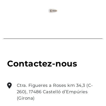
Previous
Next
Contactez-nous
Ctra. Figueres a Roses km 34,3 (C-
260), 17486 Castelló d’Empúries
(Girona)