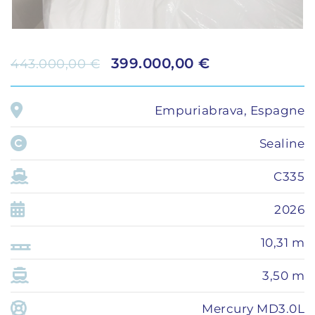
399.000,00 €
443.000,00 €
Empuriabrava, Espagne
Sealine
C335
2026
10,31 m
3,50 m
Mercury MD3.0L