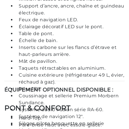
Support d’ancre, ancre, chaîne et guindeau
électrique.
Feux de navigation LED.
Éclairage décoratif LED sur le pont.
Table de pont.
Échelle de bain.
Inserts carbone sur les flancs d’étrave et
haut-parleurs arrière.
Mât de pavillon.
Taquets rétractables en aluminium.
Cuisine extérieure (réfrigérateur 49 L, évier,
réchaud à gaz).
Prise 12V.
ÉQUIPEMENT OPTIONNEL DISPONIBLE :
Coussinage et sellerie Premium Morbern
Sundance.
PONT & CONFORT
Système audio Fusion série RA-60.
Système de navigation 12".
Hard-Top.
Sièges pilote banquette en sellerie
Pare-brise haut avec essuie-glace.