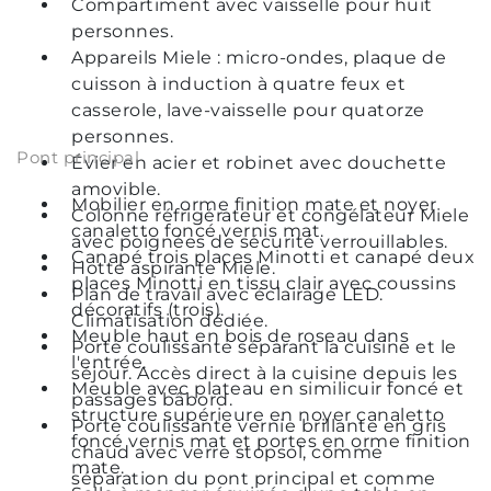
Compartiment avec vaisselle pour huit
personnes.
Appareils Miele : micro-ondes, plaque de
cuisson à induction à quatre feux et
casserole, lave-vaisselle pour quatorze
personnes.
Pont principal
Évier en acier et robinet avec douchette
amovible.
Mobilier en orme finition mate et noyer
Colonne réfrigérateur et congélateur Miele
canaletto foncé vernis mat.
avec poignées de sécurité verrouillables.
Canapé trois places Minotti et canapé deux
Hotte aspirante Miele.
places Minotti en tissu clair avec coussins
Plan de travail avec éclairage LED.
décoratifs (trois).
Climatisation dédiée.
Meuble haut en bois de roseau dans
Porte coulissante séparant la cuisine et le
l'entrée.
séjour. Accès direct à la cuisine depuis les
Meuble avec plateau en similicuir foncé et
passages bâbord.
structure supérieure en noyer canaletto
Porte coulissante vernie brillante en gris
foncé vernis mat et portes en orme finition
chaud avec verre stopsol, comme
mate.
séparation du pont principal et comme