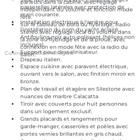
parleurs dans la cabine, avec réglage
passerelles latérales avec protection de
indépendant du volume et fonction mode
main courante.
fête.
Installation électrique à l'arrière pour
Sur le tableau de bord du flybridge, Radio
l'installation du nom du yacht éclairé.
Stéréo avec réglage local du volume dans
Antifouling noir auto-polissant (hélices non
la zone du flybridge et de la proue, avec
incluses).
connexion en mode fête avec la radio du
Support pour dessalinisateur.
Cuisine et électroménagers.
salon.
Drapeau italien.
Espace cuisine avec paravent électrique,
ouvrant vers le salon, avec finition miroir en
bronze.
Plan de travail et étagère en Silestone avec
nuances de marbre Calacatta.
Tiroir avec couverts pour huit personnes
dans un logement exclusif.
Grands placards et rangements pour
garde-manger, casseroles et poêles avec
portes vernies brillantes en gris chaud.