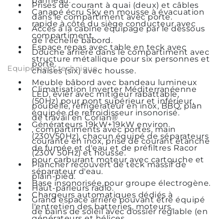
panneau.
Prises de courant à quai (deux) et câbles
Canapé écru Sky en mousse à évacuation
dans le compartiment avec porte.
rapide à côté du siège conducteur avec
Accès à la cabine équipage par le dessous
compartiment.
de l'échelle bâbord.
Espace repas avec table en teck avec
Douche arrière dans le compartiment avec
structure métallique pour six personnes et
porte.
Equipement technique
chaises (six) avec housse.
Meuble bâbord avec bandeau lumineux
Climatisation Inverter Méditerranéenne
LED, évier avec mitigeur rabattable,
(50Hz) pour pont supérieur et inférieur,
poubelle, réfrigérateur en inox, BBQ, plan
équipée de refroidisseur insonorisé.
de travail en Corian®
Générateurs 19kW+19kW environ
, compartiments avec portes, main
(230V50Hz), chacun équipé de séparateurs
courante en inox, prise de courant étanche
de fumée et d'eau et de préfiltres Racor
(230V 50Hz) et housse.
pour carburant moteur avec cartouche et
Plancher recouvert de teck massif de
séparateur d'eau.
plain-pied.
Base insonorisée pour groupe électrogène.
Haut-parleurs radio.
Chargeurs automatiques dédiés à
Grand espace arrière pouvant être équipé
l'entretien des batteries, moteurs,
de bains de soleil avec dossier réglable (en
générateurs et hélices.