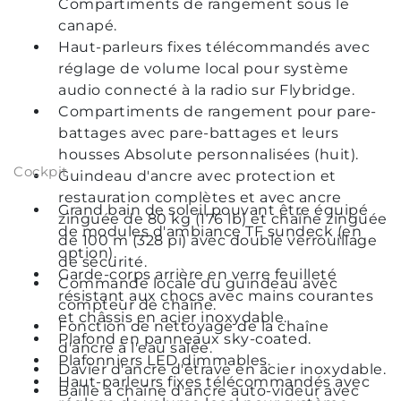
Compartiments de rangement sous le
canapé.
Haut-parleurs fixes télécommandés avec
réglage de volume local pour système
audio connecté à la radio sur Flybridge.
Compartiments de rangement pour pare-
battages avec pare-battages et leurs
housses Absolute personnalisées (huit).
Cockpit
Guindeau d'ancre avec protection et
restauration complètes et avec ancre
Grand bain de soleil pouvant être équipé
zinguée de 80 kg (176 lb) et chaîne zinguée
de modules d'ambiance TF sundeck (en
de 100 m (328 pi) avec double verrouillage
option).
de sécurité.
Garde-corps arrière en verre feuilleté
Commande locale du guindeau avec
résistant aux chocs avec mains courantes
compteur de chaîne.
et châssis en acier inoxydable.
Fonction de nettoyage de la chaîne
Plafond en panneaux sky-coated.
d'ancre à l'eau salée.
Plafonniers LED dimmables.
Davier d'ancre d'étrave en acier inoxydable.
Haut-parleurs fixes télécommandés avec
Baille à chaîne d'ancre auto-videur avec