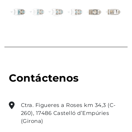
Previous
Next
Contáctenos
Ctra. Figueres a Roses km 34,3 (C-
260), 17486 Castelló d’Empúries
(Girona)