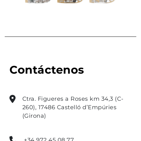
Previous
Next
Contáctenos
Ctra. Figueres a Roses km 34,3 (C-
260), 17486 Castelló d’Empúries
(Girona)
+34 972 45 08 77