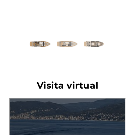
Previous
Next
Visita virtual