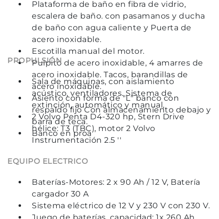
Plataforma de baño en fibra de vidrio,
escalera de baño. con pasamanos y ducha
de baño con agua caliente y Puerta de
acero inoxidable.
Escotilla manual del motor.
PROPULSIÓN
Pulpito de acero inoxidable, 4 amarres de
acero inoxidable. Tacos, barandillas de
Sala de máquinas, con aislamiento
acero inoxidable.
acústico, ventiladores. Sistema de
Asiento con forma de "L" banco con
extinción, automático y manual,
respaldo fijo Con almacenamiento debajo y
2 Volvo Penta D4-320 hp, Stern Drive
barra de teca.
hélice: T3 (TBC), motor 2 Volvo
Banco en proa
Instrumentación 2.5 ''
EQUIPO ELECTRICO
Baterías-Motores: 2 x 90 Ah / 12 V, Batería
cargador 30 A
Sistema eléctrico de 12 V y 230 V con 230 V.
Juego de baterías, capacidad: 1x 260 Ah