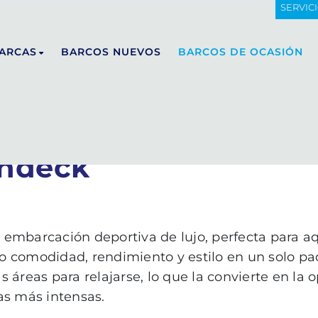
SERVIC
 SUNDECK
ARCAS
BARCOS NUEVOS
BARCOS DE OCASIÓN
undeck
DE ANTONIO YACHTS
E23
D29
 embarcación deportiva de lujo, perfecta para a
D32
 comodidad, rendimiento y estilo en un solo pa
D36
áreas para relajarse, lo que la convierte en la o
D42
as más intensas.
D50 OPEN