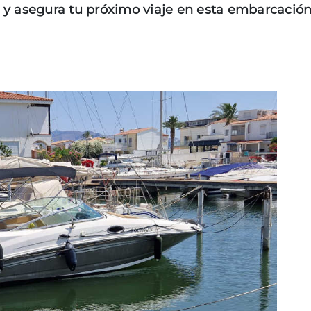
 y asegura tu próximo viaje en esta embarcación 
D50 COUPÉ
D60
PACIFIC CRAFT
OPEN
WA & DECK
TIMONIER
DAY CRUISER