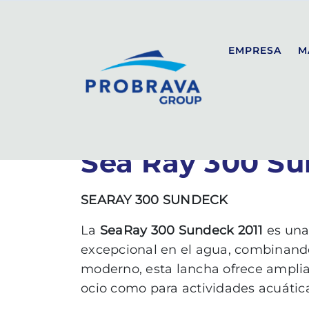
PROBRAVA
BARCOS DE OCASIÓN
SEA RAY 300
Volver al listado
EMPRESA
M
Sea Ray 300 S
SEALINE
SPORT
SEARAY 300 SUNDECK
COUPÉ
La
SeaRay 300 Sundeck 2011
es una
FLYBRIDGE
excepcional en el agua, combinando
moderno, esta lancha ofrece amplias 
ocio como para actividades acuátic