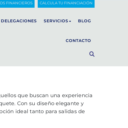
IOS FINANCIEROS
CALCULA TU FINANCIACIÓN
DELEGACIONES
SERVICIOS
BLOG
CONTACTO
FIART
Mantenimiento
Invernaje
CUSTOM LUXURY BOAT
WALKAROUND
Venta de recambios
quellos que buscan una experiencia
CLASSIC
Carpintería, tapicería y pintura
quete. Con su diseño elegante y
pción ideal tanto para salidas de
Fibra de vidrio
Transporte de embarcaciones