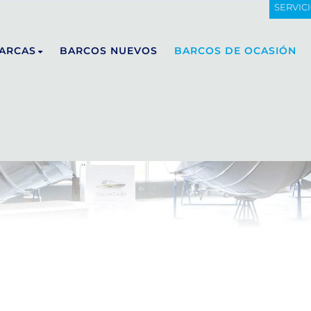
SERVIC
ARCAS
BARCOS NUEVOS
BARCOS DE OCASIÓN
DE ANTONIO YACHTS
E23
D29
D32
D36
D42
D50 OPEN