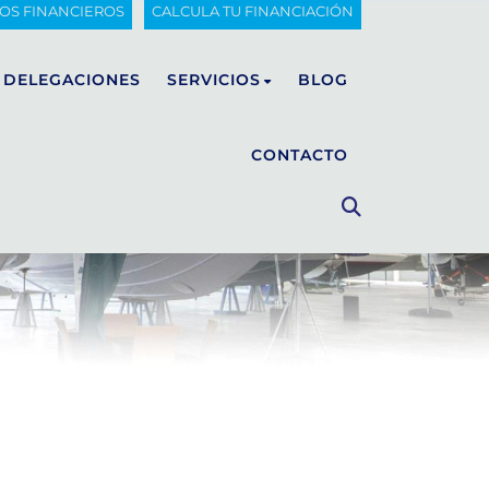
IOS FINANCIEROS
CALCULA TU FINANCIACIÓN
DELEGACIONES
SERVICIOS
BLOG
CONTACTO
FIART
Mantenimiento
Invernaje
CUSTOM LUXURY BOAT
WALKAROUND
Venta de recambios
CLASSIC
Carpintería, tapicería y pintura
Fibra de vidrio
Transporte de embarcaciones