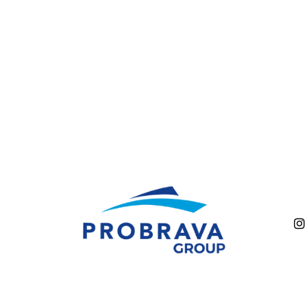
D50 COUPÉ
D60
PACIFIC CRAFT
OPEN
WA & DECK
TIMONIER
DAY CRUISER